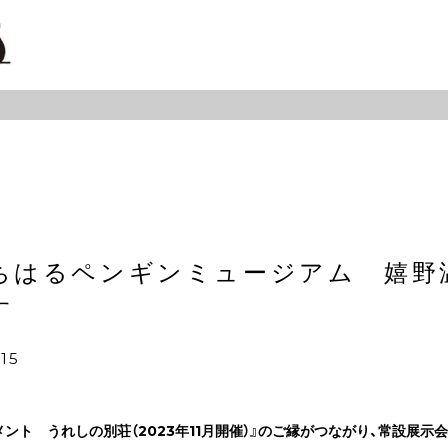
ちはるペンギンミュージアム 嬉野
す
:15
メント うれしの別荘（2023年11月開催）』のご縁がつながり、常設展