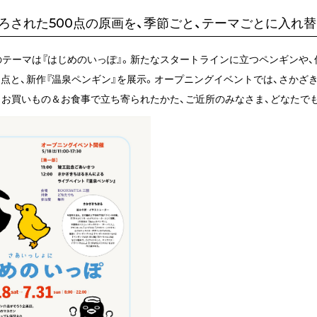
ろされた500点の原画を、季節ごと、テーマごとに入れ
のテーマは『はじめのいっぽ』。新たなスタートラインに立つペンギンや
3点と、新作『温泉ペンギン』を展示。オープニングイベントでは、さか
、お買いもの＆お食事で立ち寄られたかた、ご近所のみなさま、どなたで